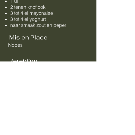
1 ui
2 tenen knoflook
3 tot 4 el mayonaise
3 tot 4 el yoghurt
naar smaak zout en peper
Mis en Place
Nopes
Bereiding
Ui heel fijn snijden.
Knoflook pellen en uitpersen.
In schaaltje alle Ingredienzien door
elkaar roeren. Op smaak brengen
met zout en peper.
Koud wegzetten tot gebruik.
KP
11 mei 2018
K