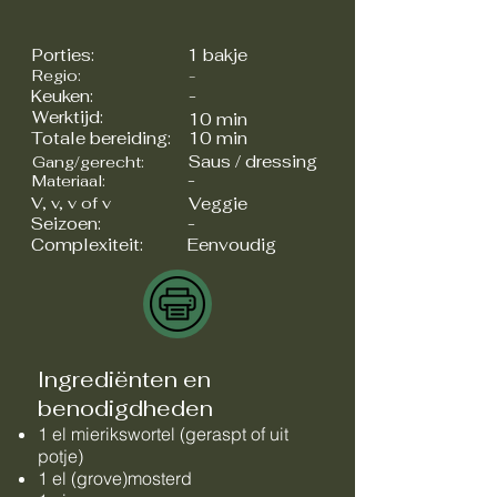
Porties:
1 bakje
Regio:
-
Keuken:
-
Werktijd:
10 min
Totale bereiding:
10 min
Saus / dressing
Gang/gerecht:
-
Materiaal:
V, v, v of v
Veggie
Seizoen:
-
Complexiteit:
Eenvoudig
Ingrediënten en
benodigdheden
1 el mierikswortel (geraspt of uit
potje)
1 el (grove)mosterd