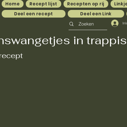
Home
Recept lijst
Recepten op rij
Linkj
Deel een recept
Deel een Link
In
nswangetjes in trappis
recept