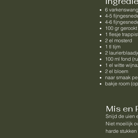
Ingredi
6 varkenswan
4-5 fijngesned
4-6 fijngesned
100 gr gerookt
1 flesje trappi
2 el mosterd
1 tl tijm
2 laurierblaadj
100 ml fond (ru
1 el witte wijna
2 el bloem
naar smaak pe
bakje room (op
Mis en 
Snijd de uien e
Niet moeilijk 
harde stukken