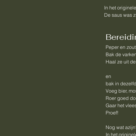
In het origine
De saus was zo
Bereidi
Peper en zout
Bak de varken
Haal ze uit de
en
bak in dezelf
Voeg bier, mos
Roer goed doo
Gaar het vlees 
Proef!
Nog wat azijn
In het origin