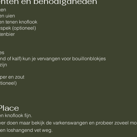
ënten en benodigdheden
gen
en uien
en tenen knoflook
 spek (optioneel)
stenbier
es
nd of kalf) kun je vervangen voor bouillonblokjes
zijn
per en zout
tioneel)
Place
n knoflook fijn.
over doen maar bekijk de varkenswangen en probeer zoveel mog
 en loshangend vet weg.