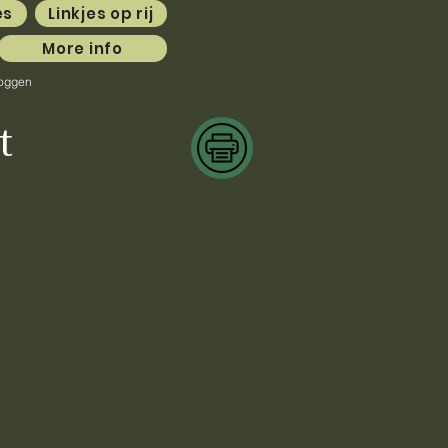
es
Linkjes op rij
More info
loggen
t