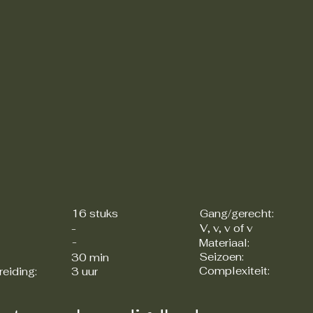
16 stuks
Gang/gerecht:
V, v, v of v
-
-
Materiaal:
Seizoen:
30 min
Complexiteit:
reiding:
3 uur