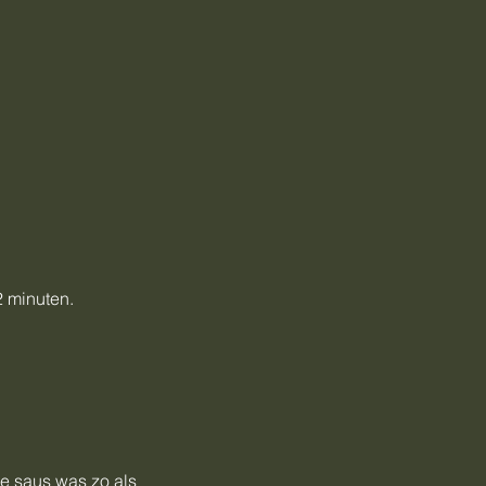
2 minuten.
De saus was zo als