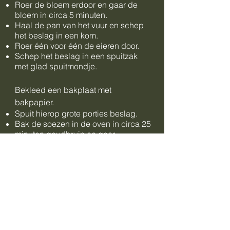
Roer de bloem erdoor en gaar de
bloem in circa 5 minuten.
Haal de pan van het vuur en schep
het beslag in een kom.
Roer één voor één de eieren door.
Schep het beslag in een spuitzak
met glad spuitmondje.
Bekleed een bakplaat met
bakpapier.
Spuit hierop grote porties beslag.
Bak de soezen in de oven in circa 25
minuten goudbruin en gaar.
Laat de soezen
in
de oven afkoelen.
Vulling:
Klop de slagroom met de klopfix en
(vanille) suiker stijf.
Schep de slagroom in een spuitzak.
Maar een gaatje aan de onderkant
van de gebakken soezen en spuit de
slagroom erin.
​Glazuur: