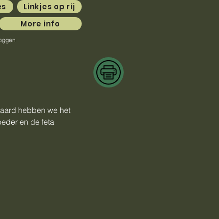
es
Linkjes op rij
More info
loggen
eraard hebben we het
eder en de feta