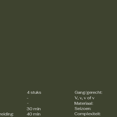
4 stuks
Gang/gerecht:
V, v, v of v
-
-
Materiaal:
Seizoen:
30 min
Complexiteit:
reiding:
40 min