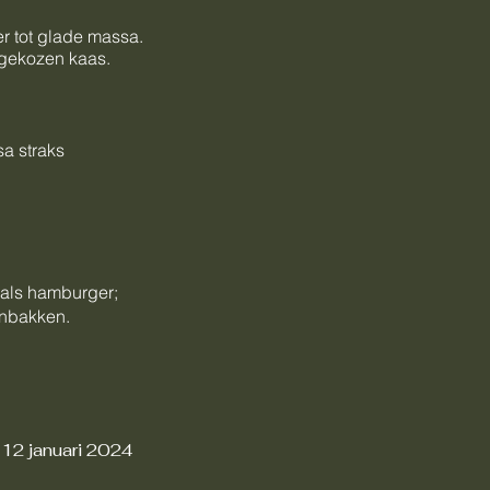
r tot glade massa.
u gekozen kaas.
a straks
e als hamburger;
anbakken.
12 januari 2024