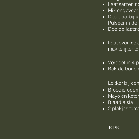
Laat samen no
Mik ongeveer 
Doe daarbij u
Pulseer in de
Doe de laatst
Laat even sta
makkelijker t
Verdeel in 4 
Bak de bonenb
Lekker bij een
Broodje open s
Mayo en ketch
Blaadje sla
2 plakjes toma
KPK