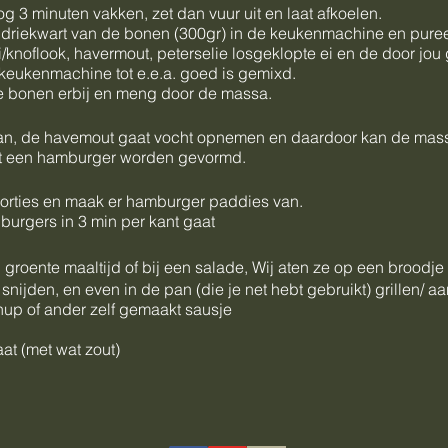
g 3 minuten vakken, zet dan vuur uit en laat afkoelen.
driekwart van de bonen (300gr) in de keukenmachine en puree
i/knoflook, havermout, peterselie losgeklopte ei en de door jo
 keukenmachine tot e.e.a. goed is gemixd.
e bonen erbij en meng door de massa.
an, de havemout gaat vocht opnemen en daardoor kan de mass
ot een hamburger worden gevormd.
porties en maak er hamburger paddies van.
urgers in 3 min per kant gaat
 groente maaltijd of bij een salade, Wij aten ze op een broodj
nijden, en even in de pan (die je net hebt gebruikt) grillen/ a
up of ander zelf gemaakt sausje
at (met wat zout)