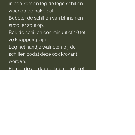
in een kom en leg de lege schillen
weer op de bakplaat.
Beboter de schillen van binnen en
strooi er zout op.
Bak de schillen een minuut of 10 tot
ze knapperig zijn.
Leg het handje walnoten bij de
schillen zodat deze ook krokant
worden.
Pureer de aardappelkruim grof met
20 gr boter, de room, gorgonzola, 1 tl
zout en flink wat versgemalen peper.
Doe de rucola in een vergiet en
besprenkel met een liter kokend
water.
Knijp het vocht uit de rucola en hak
de rucola in kleinere stukken.
Roer de rucola door de puree.