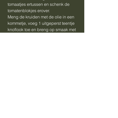
tomaatjes ertussen en schenk de
tomatenblokjes erover.
Meng de kruiden met de olie in een
kommetje, voeg 1 uitgeperst teentje
knoflook toe en breng op smaak met
peper en zout. Schenk dit over de
groenen.
Verkruimel het oude brood, indien je
geen oud brood hebt kun je het
brood ook roosteren en dan
verkruimelen.
Voeg bij de broodkruimels het
teentje knoflook en peper en zout en
verdeel het mengsel over de
groenten.
Zet de schaal 30 minuten in het