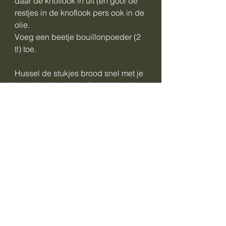
daar de knoflook in uit (en gooi de
restjes in de knoflook pers ook in de
olie.
Voeg een beetje bouillonpoeder (2
tl) toe.
Hussel de stukjes brood snel met je
handen door de knoflookolie zodat
alle stukjes bedekt zijn met een
beetje olie.
Leg het brood op de ovenbakplaat
en bak 10 minuutjes (afhankelijk aan
je oven) en draai de stukjes zodra ze
lekker bruin zijn. Houd goed in de
gaten en blijf erbij, want het gaat
soms ineens hard en dan zijn ze
verbrand! In dat geval, gooi weg en
begin weer boven aan.