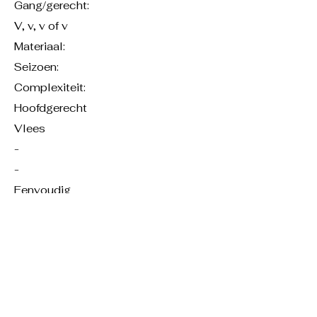
Gang/gerecht:
V, v, v of v
Materiaal:
Seizoen:
Complexiteit:
Hoofdgerecht
Vlees
-
-
Eenvoudig
Ingrediënten en
benodigdheden
Normal Text
Mis en Place
Bereiding