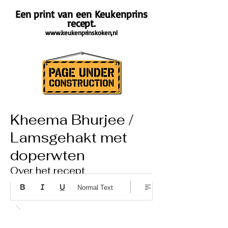
Een print van een Keukenprins
recept.
www.keukenprinskoken,nl
Kheema Bhurjee /
Lamsgehakt met
doperwten
Over het recept
Normal Text