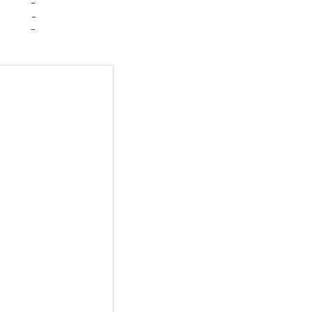
-
-
-