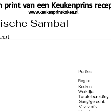
n print van een Keukenprins recep
www.keukenprinskoken,nl
ische Sambal
ept
Porties:
Regio:
Keuken:
Werktijd:
Totale bereiding:
Gang/gerecht:
V, v, v of v