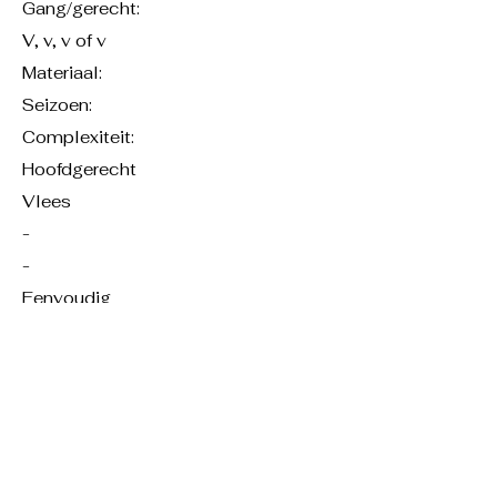
Gang/gerecht:
V, v, v of v
Materiaal:
Seizoen:
Complexiteit:
Hoofdgerecht
Vlees
-
-
Eenvoudig
Ingrediënten en
benodigdheden
Normal Text
Mis en Place
Bereiding